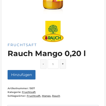
FRUCHTSAFT
Rauch Mango 0,20 l
Quantity
-
+
Hinzufügen
Artikelnummer:
1507
Kategorie:
Fruchtsaft
Schlagwörter:
Fruchtsaft
,
Mango
,
Rauch