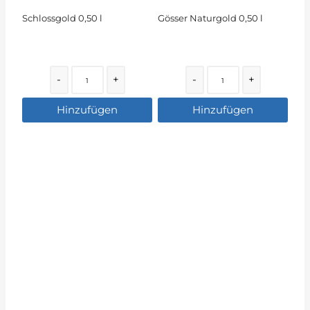
Schlossgold 0,50 l
Gösser Naturgold 0,50 l
Quantity
Quantity
-
+
-
+
Hinzufügen
Hinzufügen