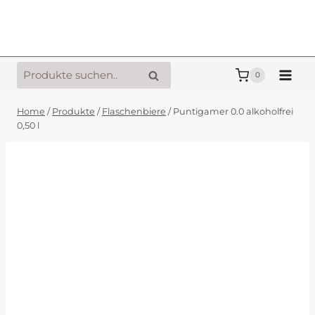
Zum
Inhalt
springen
Suche
Suche
0
nach:
Home
/
Produkte
/
Flaschenbiere
/
Puntigamer 0.0 alkoholfrei
0,50 l