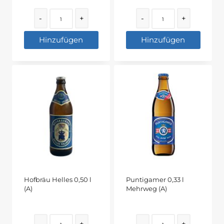
Quantity
Quantity
-
+
-
+
Hinzufügen
Hinzufügen
Hofbräu Helles 0,50 l
Puntigamer 0,33 l
(A)
Mehrweg (A)
Quantity
Quantity
-
+
-
+