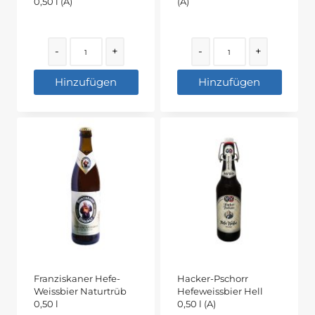
0,50 l (A)
(A)
Quantity
Quantity
-
+
-
+
Hinzufügen
Hinzufügen
Franziskaner Hefe-
Hacker-Pschorr
Weissbier Naturtrüb
Hefeweissbier Hell
0,50 l
0,50 l (A)