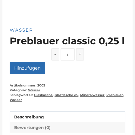
WASSER
Preblauer classic 0,25 l
Quantity
-
+
Hinzufügen
Artikelnummer:
2003
Kategorie:
Wasser
Schlagwörter:
Glasflasche
,
Glasflasche dS
,
Mineralwasser
,
Preblauer
,
Wasser
Beschreibung
Bewertungen (0)