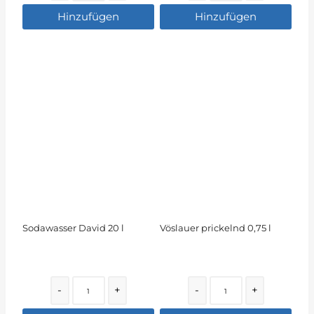
Hinzufügen
Hinzufügen
Sodawasser David 20 l
Vöslauer prickelnd 0,75 l
Quantity
Quantity
-
+
-
+