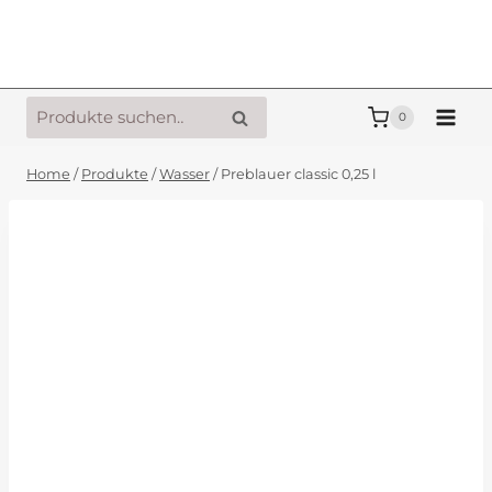
Zum
Inhalt
springen
Suche
Suche
0
nach:
Home
/
Produkte
/
Wasser
/
Preblauer classic 0,25 l