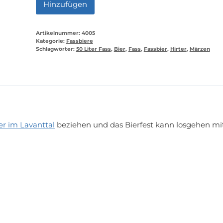
Hinzufügen
Artikelnummer:
4005
Kategorie:
Fassbiere
Schlagwörter:
50 Liter Fass
,
Bier
,
Fass
,
Fassbier
,
Hirter
,
Märzen
er im Lavanttal
beziehen und das Bierfest kann losgehen mi