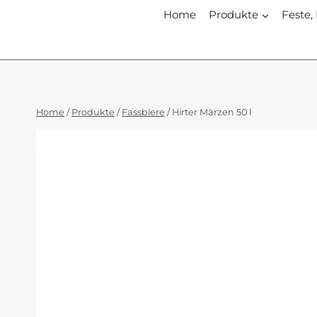
Zum
Home
Produkte
Feste,
Inhalt
springen
Home
/
Produkte
/
Fassbiere
/
Hirter Märzen 50 l