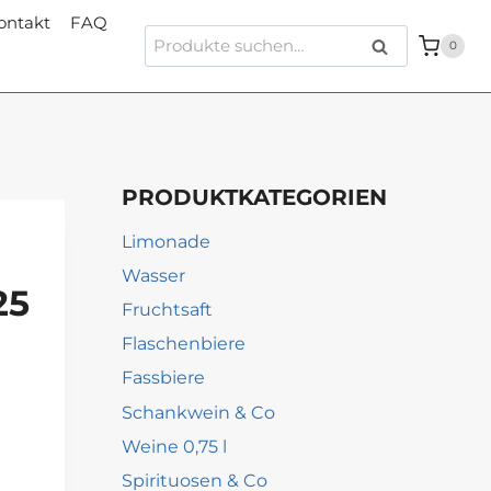
ontakt
FAQ
Suche
Suche
0
nach:
PRODUKTKATEGORIEN
Limonade
Wasser
25
Fruchtsaft
Flaschenbiere
Fassbiere
Schankwein & Co
Weine 0,75 l
Spirituosen & Co