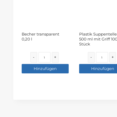
Becher transparent
Plastik Suppentelle
0,20 l
500 ml mit Griff 10
Stück
Quantity
Quantity
-
+
-
+
Hinzufügen
Hinzufügen