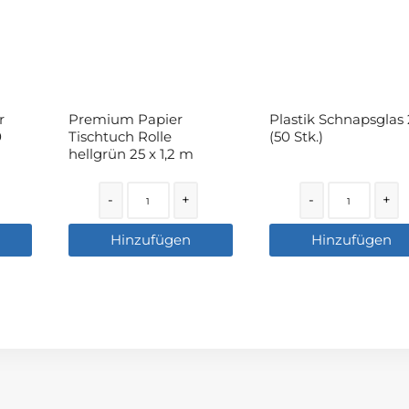
r
Premium Papier
Plastik Schnapsglas 
0
Tischtuch Rolle
(50 Stk.)
hellgrün 25 x 1,2 m
Quantity
Quantity
-
+
-
+
Hinzufügen
Hinzufügen