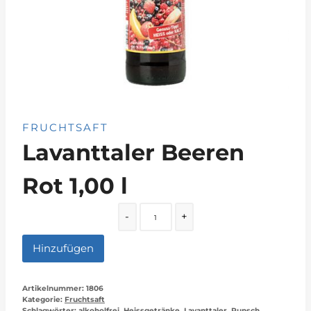
FRUCHTSAFT
Lavanttaler Beeren
Rot 1,00 l
Quantity
-
+
Hinzufügen
Artikelnummer:
1806
Kategorie:
Fruchtsaft
Schlagwörter:
alkoholfrei
,
Heissgetränke
,
Lavanttaler
,
Punsch