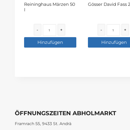
Reininghaus Märzen 50
Gösser David Fass 2
l
Quantity
Quantity
-
+
-
+
Hinzufügen
Hinzufügen
ÖFFNUNGSZEITEN ABHOLMARKT
Framrach 55, 9433 St. Andrä