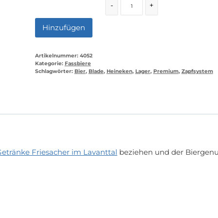
Quantity
-
+
Hinzufügen
Artikelnummer:
4052
Kategorie:
Fassbiere
Schlagwörter:
Bier
,
Blade
,
Heineken
,
Lager
,
Premium
,
Zapfsystem
etränke Friesacher im Lavanttal
beziehen und der Biergenu