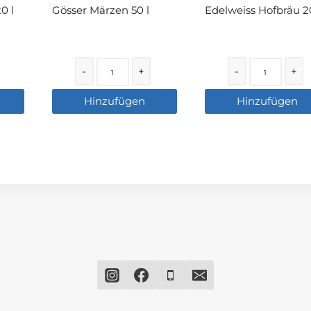
0 l
Gösser Märzen 50 l
Edelweiss Hofbräu 20
Quantity
Quantity
-
+
-
+
Hinzufügen
Hinzufügen