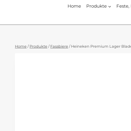
Zum
Home
Produkte
Feste,
Inhalt
springen
Home
/
Produkte
/
Fassbiere
/
Heineken Premium Lager Blade