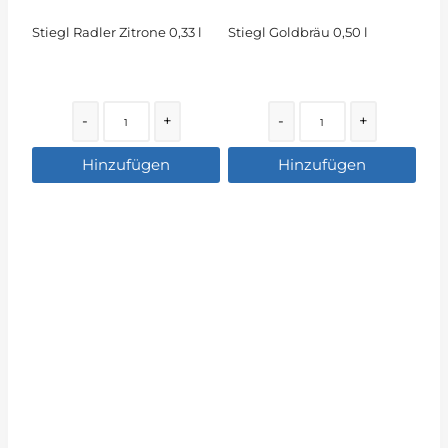
Stiegl Radler Zitrone 0,33 l
Stiegl Goldbräu 0,50 l
Quantity
Quantity
-
+
-
+
Hinzufügen
Hinzufügen