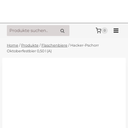
Zum
Inhalt
springen
Suche
Suche
0
nach:
Home
/
Produkte
/
Flaschenbiere
/
Hacker-Pschorr
Oktoberfestbier 0,50 l (A)