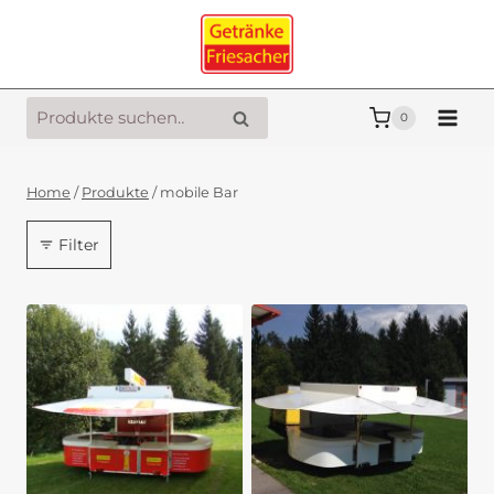
Zum
Inhalt
springen
Suche
Suche
0
nach:
Home
/
Produkte
/
mobile Bar
Filter