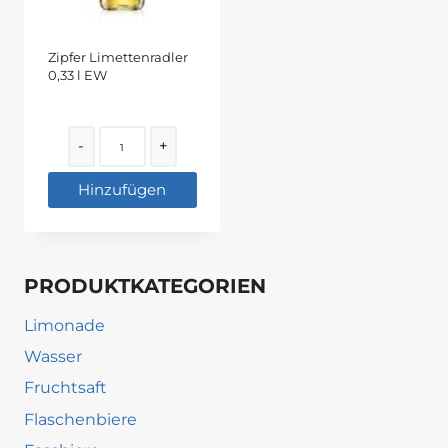
Zipfer Limettenradler
0,33 l EW
Quantity
-
+
Hinzufügen
PRODUKTKATEGORIEN
Limonade
Wasser
Fruchtsaft
Flaschenbiere